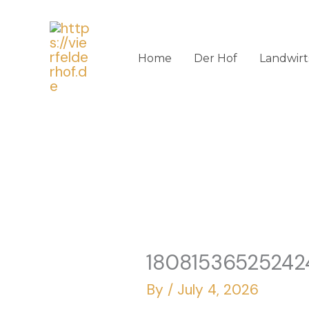
Skip
to
Home
Der Hof
Landwirt
content
18081536525242
By
/
July 4, 2026