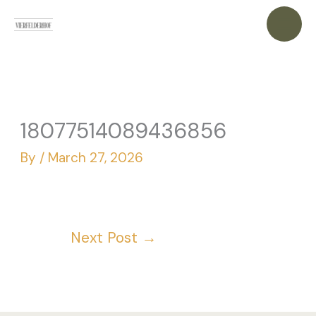
Skip
to
content
18077514089436856
By
/
March 27, 2026
Next Post
→